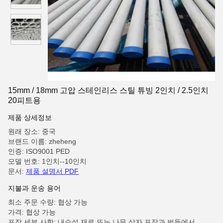
15mm / 18mm 고압 스테인리스 스틸 튜빙 2인치 / 2.5인치
20피트용
제품 상세정보
원래 장소: 중국
브랜드 이름: zheheng
인증: ISO9001 PED
모델 번호: 1인치--10인치
문서:
제품 설명서 PDF
지불과 운송 용어
최소 주문 수량: 협상 가능
가격: 협상 가능
포장 세부 사항: 내수성 재료 또는 나무 상자 포장과 번들에서