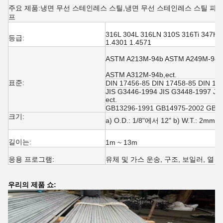
주요 제품:냉면 무선 스테인레스 스틸,냉면 무선 스테인레스 스틸 파
프
316L 304L 316LN 310S 316Ti 347H 
등급:
1.4301 1.4571
ASTM A213M-94b ASTM A249M-94a
ASTM A312M-94b,ect.
표준:
DIN 17456-85 DIN 17458-85 DIN 17
JIS G3446-1994 JIS G3448-1997 JI
ect.
GB13296-1991 GB14975-2002 GB14
크기:
a) O.D.: 1/8"에서 12" b) W.T.: 2m
길이는:
1m ~ 13m
응용 프로그램:
유체 및 가스 운송, 구조, 보일러, 열 
우리의 제품 쇼: