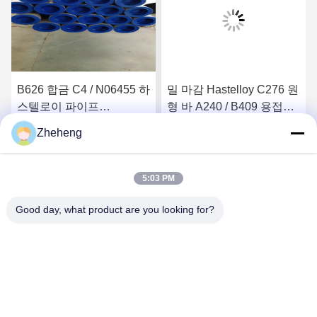
B626 합금 C4 / N06455 하
밀 마감 Hastelloy C276 원
스텔로이 파이프
형 바 A240 / B409 용접
NiMo16Cr16Ti 조정 가능
N10276 / 2.4819
Zheheng
한 크기
요
최상의 가격을 얻으세요
최상의 가격을 얻으세요
5:03 PM
Good day, what product are you looking for?
Wenzhou Zheheng Steel Industry Co.,Ltd
sales@zhehengsteel.com