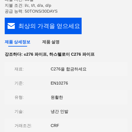
지불 조건: l/c, t/t, d/a, d/p
공급 능력: 50TONS/30DAYS
최상의 가격을 얻으세요
제품 상세정보
제품 설명
강조하다:
c276 파이프
,
하스텔로이 C276 파이프
재료:
C276을 합금하세요
기준:
EN10276
유형:
원활한
기술:
냉간 인발
거래조건:
CRF