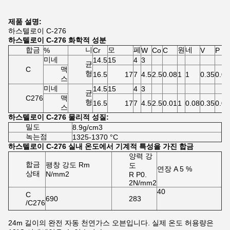
제품 설명:
하스텔로이 C-276
하스텔로이 C-276 화학적 성분
합금
니
모
페
원
네
%
Cr
W
Co
C
V
P
미네
14.5
15
4
3
균
C
맥
형
16.5
17
7
4.5
2.5
0.08
1
1
0.35
0.04
스
미네
14.5
15
4
3
균
C276
맥
형
16.5
17
7
4.5
2.5
0.01
1
0.08
0.35
0.04
스
하스텔로이 C-276 물리적 성질:
밀도
8.9g/cm3
녹는점
1325-1370 °C
하스텔로이 C-276 실내 온도에서 기계적 특성을 가진 합금
양력 강
합금
팽창 강도 Rm
도
연장 A 5 %
상태
N/mm2
R P0.
2N/mm2
40
C
690
283
/C276
24m 길이의 완전 자동 천연가스 오븐입니다. 실제 온도 허용량은