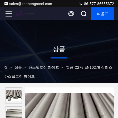
sales@zhehengsteel.com
86-577-86655372
따옴표
상품
집
>
상품
>
하스텔로이 파이프
>
합금 C276 EN10276 심리스
하스텔로이 파이프