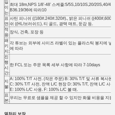
길
최대 18m,NPS 1/8'-48' 스케줄:5/5S,10/10S,20/20S,40/40S
이
B36.19/36에 따라10
는:
표
사틴 피니쉬 ((180#.240#.320#)., 밝은 피니쉬 ((400#,600
면:
쉬 ((HL/브러쉬드), 티 골드, 광택 매트, 둔감 등.
적
장식, 건축, 포장 등
용:
패
각 튜브는 외부에 사이즈 라벨이 있는 플라스틱 봉지에 넣
키
에 따라
지:
진
행
한 FCL 또는 주문 목록 세부 사항에 따라 7-10days
시
간:
A: 100% T/T 사전. (작은 주문) B: 30% T/T 및 서류 복사
지
C: 30% T/T 사전, 잔액 L/C 현장 D: 30% T/T, 잔액 L/C 사용
불:
E: 100% L/C 사용. F: 100% L/C 볼 때.
표
우리는 무료로 샘플을 제공 할 수 있지만 화물 비용을 지불
본:
열처리 보장