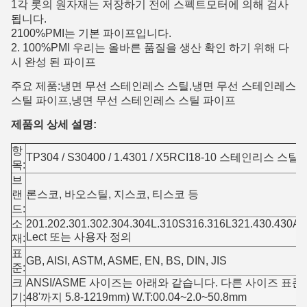
1각 롯의 원자재는 저장하기 전에 스펙트모터에 의해 검사
됩니다.
2100%PMI는 기본 파이프입니다.
2. 100%PMI 우리는 올바른 품질을 생산 확인 하기 위해 다
시 완성 된 파이프
주요 제품:냉면 무선 스테인레스 스틸,냉면 무선 스테인레스
스틸 파이프,냉면 무선 스테인레스 스틸 파이프
제품의 상세 설명:
항
TP304 / S30400 / 1.4301 / X5RCI18-10 스테인리스 스틸
목:
브
랜
론스코, 바오스틸, 지스코, 티스코 등
드:
소
201.202.301.302.304.304L.310S316.316L321.430.430A.
Lect 또는 사용자 정의
재:
표
GB, AISI, ASTM, ASME, EN, BS, DIN, JIS
준:
크
ANSI/ASME 사이즈는 아래와 같습니다. 다른 사이즈 표준은
기:
48'까지 5.8-1219mm) W.T:00.04~2.0~50.8mm