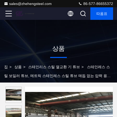
sales@zhehengsteel.com
86-577-86655372
따옴표
상품
집
>
상품
>
스테인리스 스틸 열교환 기 튜브
>
스테인레스 스
틸 보일러 튜브, 메트릭 스테인레스 스틸 튜브 매듭 없는 압력 용기
S30400 스테인레스 스틸 튜브