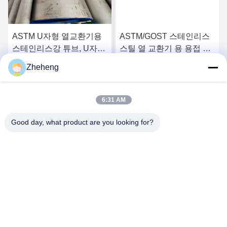
ASTM U자형 열교환기용
ASTM/GOST 스테인리스
스테인리스강 튜브, U자형
스틸 열 교환기 용 용접 파
튜브 304 316L 파이프 300
이프 316L 304 321 스테인
Zheheng
시리즈
리스 파이프 300 시리즈
요
최상의 가격을 얻으세요
최상의 가격을 얻으세요
6:31 AM
Good day, what product are you looking for?
Wenzhou Zheheng Steel Industry Co.,Ltd
sales@zhehengsteel.com
86-577-86655372
999번. 웬저우 공항, 웬저우 시, 중국