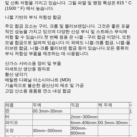
및 산화 저항을 가지고 있습니다. 그릴 파열 및 팽창 특성은 815 ° C
(1500 ° F) 에서 높습니다.
니켈 기반의 부식 저항성 합금
주요 합금 요소는 구리, 크롬 및 몰리브덴입니다. 그것은 좋은 포괄
적인 성능을 가지고 있으며 다양한 산성 부식 및 스트레스 부식에
저항 할 수 있습니다.첫 번째 응용 은 니켈 - 구리 합금 이었다, 또한
모넬 합금으로 알려져 있습니다.이 외에도 니켈-크롬 합금, 니켈-몰
리브덴 합금, 니켈-크롬 몰리브덴 합금 등이 있습니다.모든 종류의
부식 저항성 부품을 제조하는 데 사용됩니다.
산가스 서비스용 장비 및 부품
아세트산 생산용 원자로
황산 냉각기
메틸렌 디페닐 이소시아나트 (MDI)
기술적으로 불순한 광산산의 제조 및 가공
고압 산소용 용품용 연소 내성 합금
제품
두께
직경
벽 두께
너
판
00.3mm-30mm
1m/
바
2mm~300mm
파이프
6mm-406mm
00.3mm-30mm
300mm-
도장
30mm~300mm
800mm