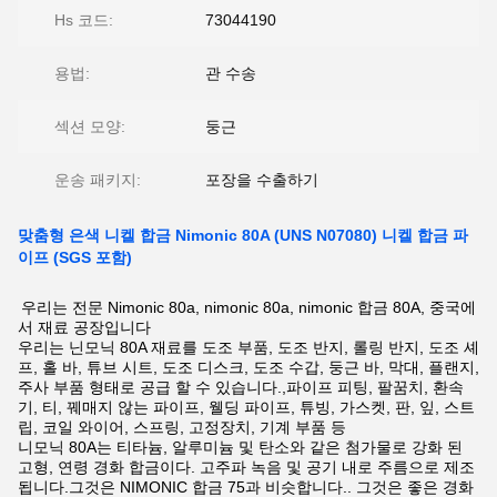
Hs 코드:
73044190
용법:
관 수송
섹션 모양:
둥근
운송 패키지:
포장을 수출하기
맞춤형 은색 니켈 합금 Nimonic 80A (UNS N07080) 니켈 합금 파
이프 (SGS 포함)
우리는 전문 Nimonic 80a, nimonic 80a, nimonic 합금 80A, 중국에
서 재료 공장입니다
우리는 닌모닉 80A 재료를 도조 부품, 도조 반지, 롤링 반지, 도조 셰
프, 홀 바, 튜브 시트, 도조 디스크, 도조 수갑, 둥근 바, 막대, 플랜지,
주사 부품 형태로 공급 할 수 있습니다.,파이프 피팅, 팔꿈치, 환속
기, 티, 꿰매지 않는 파이프, 웰딩 파이프, 튜빙, 가스켓, 판, 잎, 스트
립, 코일 와이어, 스프링, 고정장치, 기계 부품 등
니모닉 80A는 티타늄, 알루미늄 및 탄소와 같은 첨가물로 강화 된
고형, 연령 경화 합금이다. 고주파 녹음 및 공기 내로 주름으로 제조
됩니다.그것은 NIMONIC 합금 75과 비슷합니다.. 그것은 좋은 경화