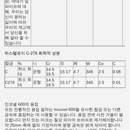
판, 막대기 및
파이프에 대
해, 우리는 당
신이 원하는
길이에 따라
우리의 재고에
서 당신을 위
해 잘라 줄 수
있습니다.
하스텔로이 C-276 화학적 성분
합금
니
모
페
원
%
Cr
W
Co
C
최소 최
14.5
균형
C
15 17
4 7
345
2.5
0.08
1
대
16.5
최소 최
14.5
균형
C276
15 17
4 7
345
2.5
0.01
1
대
16.5
인코넬 600의 용접
모든 전통적인 용접 절차는 Inconel 600을 유사한 합금 또는 다른
금속에 용접하는 데 사용할 수 있습니다. 용접 전에 사전 가열이 필
요합니다.먼지 또는 마크는 철강 와이어 브러쉬로 제거해야합니다
약 25mm 폭에 열의 가장자리에 평형 금속은 밝게 닦아야 합니다.