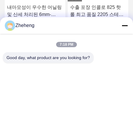
내마모성이 우수한 어닐링
수출 포장 인콜로 825 핫
및 산세 처리된 6mm-
롤 최고 품질 2205 스테인
812mm 오스테나이트계/
리스 스틸 파이프 1.4462
Zheheng
듀플렉스/니켈 합금 스테인
니켈 합금
요
최상의 가격을 얻으세요
최상의 가격을 얻으세요
리스강 파이프
7:18 PM
Good day, what product are you looking for?
Wenzhou Zheheng Steel Industry Co.,Ltd
sales@zhehengsteel.com
86-577-86655372
999번. 웬저우 공항, 웬저우 시, 중국