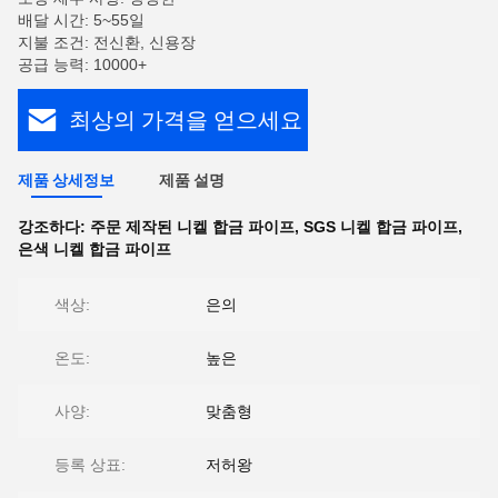
배달 시간: 5~55일
지불 조건: 전신환, 신용장
공급 능력: 10000+
최상의 가격을 얻으세요
제품 상세정보
제품 설명
강조하다:
주문 제작된 니켈 합금 파이프
,
SGS 니켈 합금 파이프
,
은색 니켈 합금 파이프
색상:
은의
온도:
높은
사양:
맞춤형
등록 상표:
저허왕