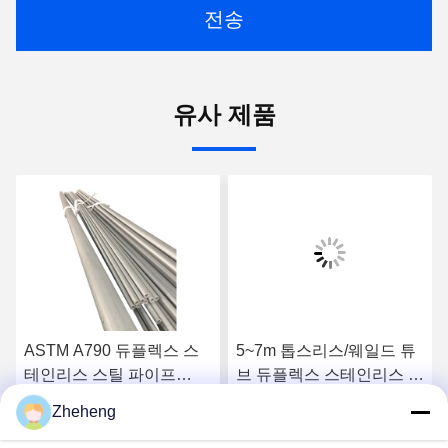
전송
유사 제품
ASTM A790 듀플렉스 스
5~7m 톱스리스/웨일드 튜
테인리스 스틸 파이프
브 듀플렉스 스테인리스 스
S32906 곡물 간 부식에 대
틸 파이프 (32750/32760)
Zheheng
한 좋은 저항성
요
최상의 가격을 얻으세요
최상의 가격을 얻으세요