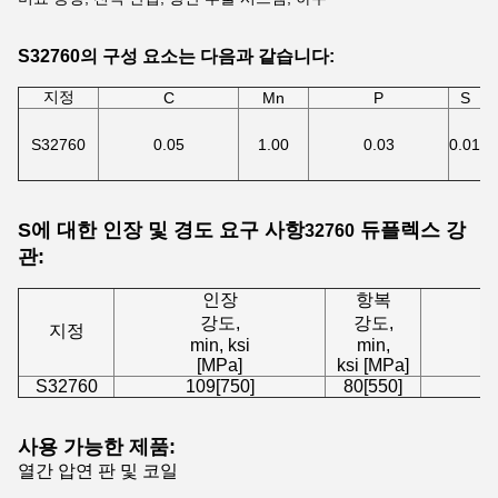
S32760의 구성 요소는 다음과 같습니다:
지정
C
Mn
P
S
S
S32760
0.05
1.00
0.03
0.01
1.
S에 대한 인장 및 경도 요구 사항
듀플렉스 강
32760
관:
인장
항복
강도,
강도,
2
지정
min, ksi
min,
[MPa]
ksi [MPa]
S32760
109[750]
80[550]
사용 가능한 제품:
열간 압연 판 및
코일