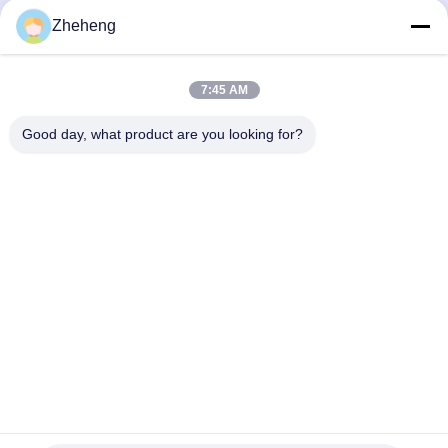
, 엽, 판, 용접 파이프
매 없는 스테인리스 스틸
이프 B
Zheheng
파이프
600
최상의 가격을 얻으세요
최상의 가격을 얻으세요
최
7:45 AM
Good day, what product are you looking for?
Wenzhou Zheheng Steel Industry Co.,Ltd
sales@zhehengsteel.com
86-577-86655372
999번. 웬저우 공항, 웬저우 시, 중국
중국 좋은 품질 스테인레스 스틸 원활한 파이프 공급자. 저작