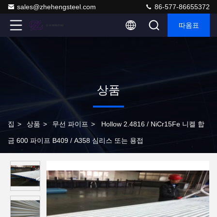
sales@zhehengsteel.com
86-577-86655372
따옴표
상품
집
>
상품
>
무선 파이프
>
Hollow 2.4816 / NiCr15Fe 니켈 합
금 600 파이프 B409 / A358 심리스 또는 용접