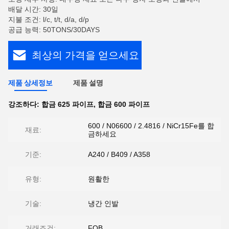
배달 시간: 30일
지불 조건: l/c, t/t, d/a, d/p
공급 능력: 50TONS/30DAYS
최상의 가격을 얻으세요
제품 상세정보
제품 설명
강조하다:
합금 625 파이프
,
합금 600 파이프
600 / N06600 / 2.4816 / NiCr15Fe를 합
재료:
금하세요
기준:
A240 / B409 / A358
유형:
원활한
기술:
냉간 인발
거래조건:
FOB,