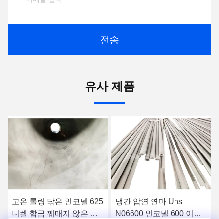
전송
유사 제품
온 롤링 닦은 인코넬 625
냉간 압연 연마 Uns
냉부착
켈 합금 꿰매지 않은 파
N06600 인코넬 600 이음
않은 