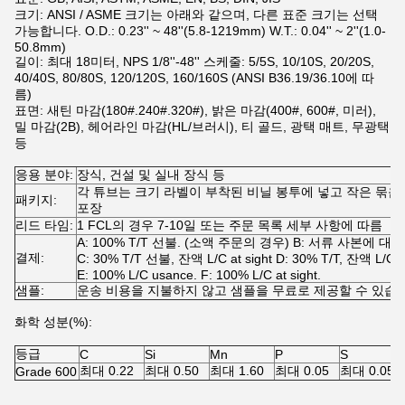
크기: ANSI / ASME 크기는 아래와 같으며, 다른 표준 크기는 선택
가능합니다. O.D.: 0.23'' ~ 48''(5.8-1219mm) W.T.: 0.04'' ~ 2''(1.0-
50.8mm)
길이: 최대 18미터, NPS 1/8''-48'' 스케줄: 5/5S, 10/10S, 20/20S,
40/40S, 80/80S, 120/120S, 160/160S (ANSI B36.19/36.10에 따
름)
표면: 새틴 마감(180#.240#.320#), 밝은 마감(400#, 600#, 미러),
밀 마감(2B), 헤어라인 마감(HL/브러시), 티 골드, 광택 매트, 무광택
등
응용 분야:
장식, 건설 및 실내 장식 등
각 튜브는 크기 라벨이 부착된 비닐 봉투에 넣고 작은 묶
패키지:
포장
리드 타임:
1 FCL의 경우 7-10일 또는 주문 목록 세부 사항에 따름
A: 100% T/T 선불. (소액 주문의 경우) B: 서류 사본에 대한 
결제:
C: 30% T/T 선불, 잔액 L/C at sight D: 30% T/T, 잔액 L/C 
E: 100% L/C usance. F: 100% L/C at sight.
샘플:
운송 비용을 지불하지 않고 샘플을 무료로 제공할 수 있습
화학 성분(%):
등급
C
Si
Mn
P
S
최대 0.22
최대 0.50
최대 1.60
최대 0.05
최대 0.05
Grade 600