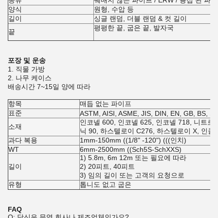
종류
꿰매지 않은 파이프 / ERW / 용접 된 파이
양식
원형, 수압 등
길이
싱글 랜덤, 더블 랜덤 & 컷 길이
평평한 끝, 굽은 끝, 발자국
끝
포장 및 운송
1. 직물 가방
2. 나무 케이스
배송시간 7~15일 양에 따라
항목
매듭 없는 파이프
표준
ASTM, AISI, ASME, JIS, DIN, EN, GB, BS, S
인코넬 600, 인코넬 625, 인코넬 718, 니트로닉
소재
닉 90, 하스텔로이 C276, 하스텔로이 X, 인콜로
과다 복용
1mm-150mm ((1/8" -120") (((인치)
WT
6mm-2500mm ((Sch5S-SchXXS)
1) 5.8m, 6m 12m 또는 필요에 따라
길이
2) 20피트, 40피트
3) 임의 길이 또는 고객의 요청으로
유형
톱니도 없고 굽은
FAQ
Q: 당신은 무역 회사나 제조업체인가요?