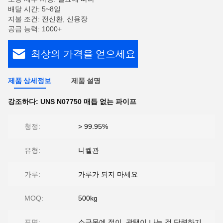
배달 시간: 5~8일
지불 조건: 전신환, 신용장
공급 능력: 1000+
최상의 가격을 얻으세요
제품 상세정보
제품 설명
강조하다:
UNS N07750 매듭 없는 파이프
청정:
> 99.95%
유형:
니켈관
가루:
가루가 되지 마세요
MOQ:
500kg
표면:
소금물에 절이, 광택이 나는 것 단련하기