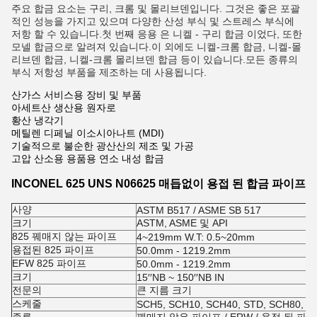
주요 합금 요소는 구리, 크롬 및 몰리브덴입니다. 그것은 좋은 포괄
적인 성능을 가지고 있으며 다양한 산성 부식 및 스트레스 부식에
저항 할 수 있습니다.첫 번째 응용 은 니켈 - 구리 합금 이었다, 또한
모넬 합금으로 알려져 있습니다.이 외에도 니켈-크롬 합금, 니켈-몰
리브덴 합금, 니켈-크롬 몰리브덴 합금 등이 있습니다.모든 종류의
부식 저항성 부품을 제조하는 데 사용됩니다.
산가스 서비스용 장비 및 부품
아세트산 생산용 원자로
황산 냉각기
메틸렌 디페닐 이소시아나트 (MDI)
기술적으로 불순한 광산산의 제조 및 가공
고압 산소용 용품용 연소 내성 합금
INCONEL 625 UNS N06625 매듭없이 용접 된 합금 파이프
사양
ASTM B517 / ASME SB 517
크기
ASTM, ASME 및 API
825 꿰매지 않는 파이프
4~219mm W.T: 0.5~20mm
용접된 825 파이프
50.0mm - 1219.2mm
EFW 825 파이프
50.0mm - 1219.2mm
크기
15′′NB ~ 150′′NB IN
전문의
큰 지름 크기
스케줄
SCH5, SCH10, SCH40, STD, SCH80, S