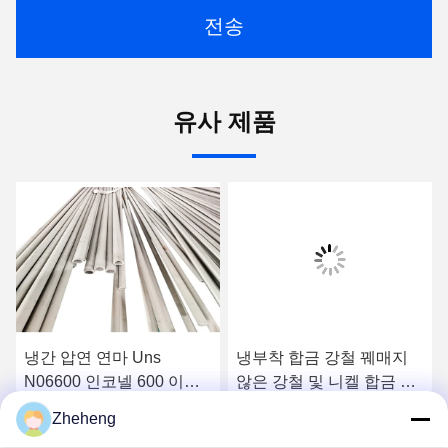
전송
유사 제품
냉간 압연 연마 Uns
냉부착 합금 강철 꿰매지
N06600 인코넬 600 이음
않은 강철 및 니켈 합금 파
매 없는 스테인리스 스틸
이프 B163 인코넬 601,
Zheheng
파이프
600