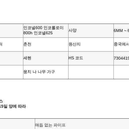
인코넬600 인코롤로이
사양
6MM ~ 
800h 인코넬625
처
춘천
원산지
중국에서
셰헨
HS 코드
730441
뭉치 나 나무 가구
스
15일 양에 따라
매듭 없는 파이프