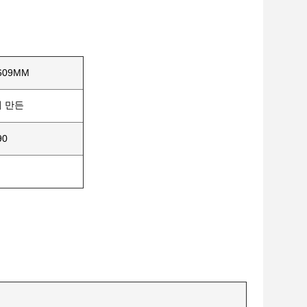
609MM
 만든
90