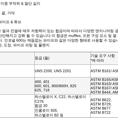
 이중 무작위 & 절단 길이
 끝, 가닥
 파이프 & 튜브
은 열과 진열에 매우 저항력이 있는 합금이며 따라서 다양한 엔지니어링 
단해지고 강화 될 수 있습니다.이 합금은 muffles, 오븐 구성 요소 및
. 인코넬 600는 매듭없는 파이프와 같은 다양한 형태로 사용할 수 있습니
판, 도장, 파이프 피팅 및 플랜지
기술 요구 사항
등급 (들)
*에 따라
UNS 2200, UNS 2201
ASTM B161/ AS
ASTM B165/AS
400, 401
ASTM B163/ AS
600, 601, 800/800H, 825
ASTM B167/ AS
625, 718
ASTM B444, AM
하스텔로이 X, C22, 하스텔로이
ASTM B622,
C276
ASTM B729,
합금 20
ASTM B677
인콜로이 926,
ASTM B722
하스텔로이 B2 등