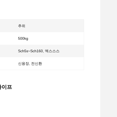
추위
500kg
Sch5s~Sch160, 엑스스스
신용장, 전신환
 파이프