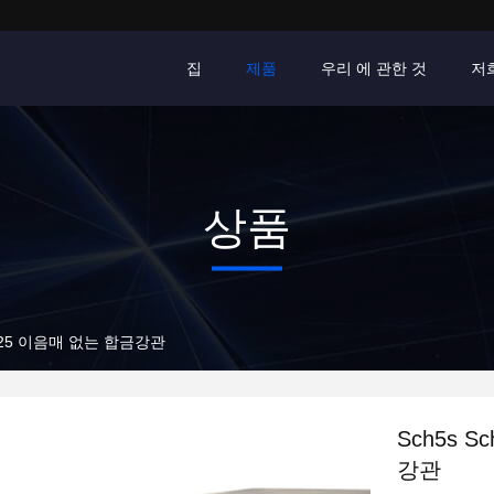
집
제품
우리 에 관한 것
저
상품
00 825 이음매 없는 합금강관
Sch5s S
강관