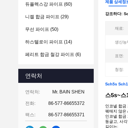
제품 상세정
듀플렉스강 파이프
(60)
강조하다:
S
니켈 합금 파이프
(29)
재료:
무선 파이프
(50)
하스텔로이 파이프
(14)
생산능
페리트 합금 철강 파이프
(6)
표면:
청정:
연락처
Sch5s Sch
연락처:
Mr. BAIN SHEN
스5s~스1
전화:
86-577-86655372
인코넬 합금 
꿰매지 않은 /
팩스:
86-577-86655371
인코넬 합금 
둥글고, 사각
길이는: