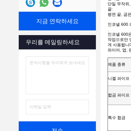
단일 무작위,
끝:
평면 끝, 굽은
지금 연락하세요
인코넬 600
.
인코넬 600
작업으로만 단
우리를 메일링하세요
게 사용됩니다
와이어, 엽, 
제품 종류
니켈 파이프
합금 파이프
특수 합금
전송