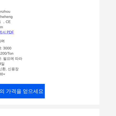
nzhou
heheng
1 ，CE
mm
명서 PDF
용어
 3000
200/Ton
: 필요에 따라
8일
신환, 신용장
00+
의 가격을 얻으세요